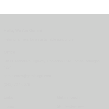
Hello, We Are Gemini
Helping farmers for a sustainable agriculture
Office
Km 60 Maharlika Highway, Poblacion I Sto. Tomas Batangas
4234
geminicares@geminiagri.com
(043) 727-6678
Links
Get in Touch
Twitter-new
Home