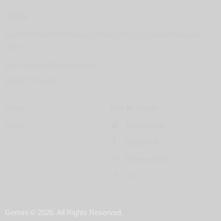
Office
Km 60 Maharlika Highway, Poblacion I Sto. Tomas Batangas
4234
geminicares@geminiagri.com
(043) 727-6678
Links
Get in Touch
Twitter-new
Home
Facebook
Share-email
Link
Gemini
© 2026. All Rights Reserved.