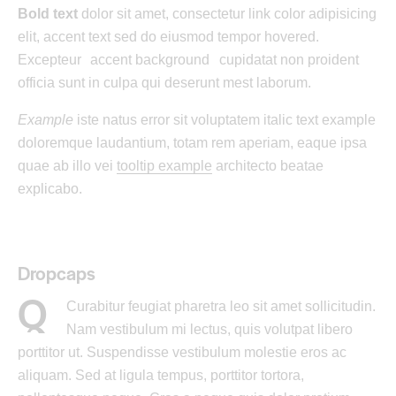
Bold text
dolor sit amet, consectetur
link color
adipisicing
elit, accent text sed do eiusmod tempor hovered.
Excepteur
accent background
cupidatat non proident
officia sunt in culpa qui deserunt mest laborum.
Example
iste natus error sit voluptatem italic text example
doloremque laudantium, totam rem aperiam, eaque ipsa
quae ab illo vei
tooltip example
architecto beatae
explicabo.
Dropcaps
Q
Curabitur feugiat pharetra leo sit amet sollicitudin.
Nam vestibulum mi lectus, quis volutpat libero
porttitor ut. Suspendisse vestibulum molestie eros ac
aliquam. Sed at ligula tempus, porttitor tortora,