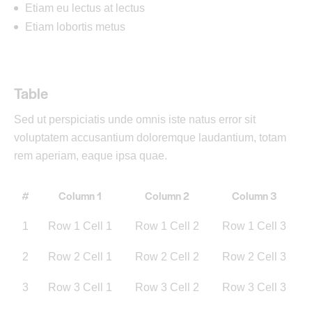
Etiam eu lectus at lectus
Etiam lobortis metus
Table
Sed ut perspiciatis unde omnis iste natus error sit
voluptatem accusantium doloremque laudantium, totam
rem aperiam, eaque ipsa quae.
#
Column 1
Column 2
Column 3
1
Row 1 Cell 1
Row 1 Cell 2
Row 1 Cell 3
2
Row 2 Cell 1
Row 2 Cell 2
Row 2 Cell 3
3
Row 3 Cell 1
Row 3 Cell 2
Row 3 Cell 3