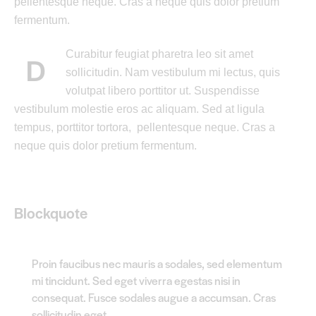
pellentesque neque. Cras a neque quis dolor pretium
fermentum.
Curabitur feugiat pharetra leo sit amet
D
sollicitudin. Nam vestibulum mi lectus, quis
volutpat libero porttitor ut. Suspendisse
vestibulum molestie eros ac aliquam. Sed at ligula
tempus, porttitor tortora, pellentesque neque. Cras a
neque quis dolor pretium fermentum.
Blockquote
Proin faucibus nec mauris a sodales, sed elementum
mi tincidunt. Sed eget viverra egestas nisi in
consequat. Fusce sodales augue a accumsan. Cras
sollicitudin eget.